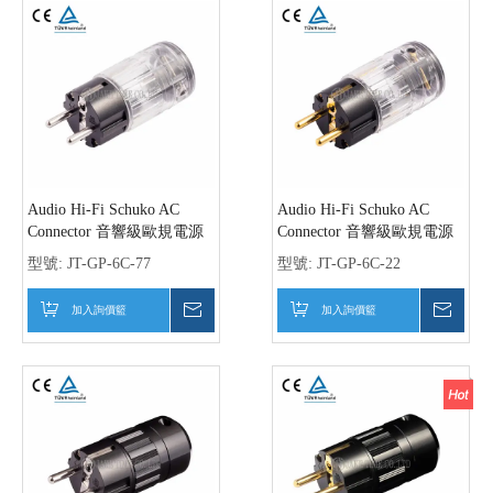
Audio Hi-Fi Schuko AC
Audio Hi-Fi Schuko AC
Connector 音響級歐規電源
Connector 音響級歐規電源
插頭 透明外殼,鍍銠,線徑
插頭 透明外殼,鍍金,線徑
型號:
JT-GP-6C-77
型號:
JT-GP-6C-22
19mm
19mm
加入詢價籃
詢價
加入詢價籃
詢價