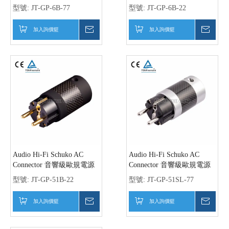
插頭 黑色,鍍銠,線徑19mm
插頭 黑色,鍍金,線徑19mm
型號:
JT-GP-6B-77
型號:
JT-GP-6B-22
加入詢價籃
詢價
加入詢價籃
詢價
Audio Hi-Fi Schuko AC
Audio Hi-Fi Schuko AC
Connector 音響級歐規電源
Connector 音響級歐規電源
插頭 黑皮革漆,碳纖維外殼,
插頭 銀色烤漆,碳纖維外殼,
型號:
JT-GP-51B-22
型號:
JT-GP-51SL-77
鍍金
鍍銠
加入詢價籃
詢價
加入詢價籃
詢價