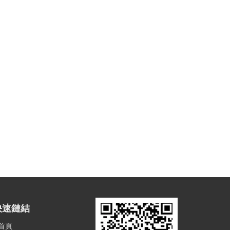
快速鏈結
首頁