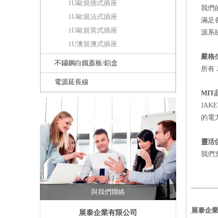
1U歐規德式插座
我們的
1U歐規法式插座
滿足
1U歐規英式插座
源系
1U澳規澳式插座
嚴格生
不鏽鋼白鐵蓋板/鋁盒
所有
電源延長線
MI
JA
的電
靈活供
我們
與我們聯絡
展泰企業有
展泰企業有限公司