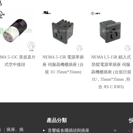
品
MA 5-15C 美規直片
NEMA 5-15R 電源單插
NEMA L5-15R 鎖入式
式空中接頭
座 伺服器機櫃插座 (台
防鬆電源單插座 伺服
規 1U 35mm*35mm)
器機櫃插座 (台規日規
1U , 35mm*35mm ,符
合 JIS C 8303)
產品分類
 ：插座、插
音響級各國插頭與插座