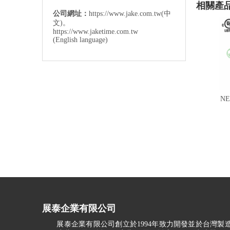
相關產
公司網址：
https://www.jake.com.tw
(中
文)。
https://www.jaketime.com.tw
(English language)
NE
展泰企業有限公司
展泰企業有限公司創立於1994年致力開發並於台灣製造