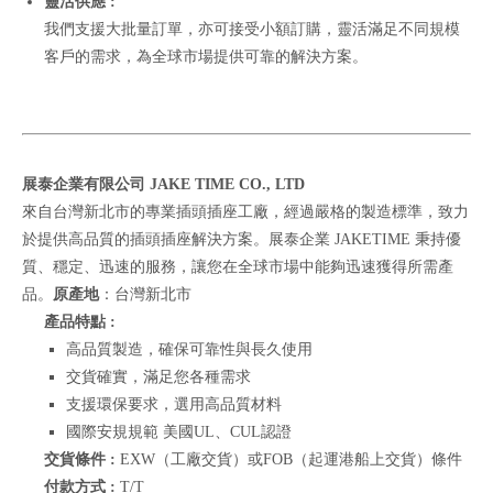
靈活供應 :
我們支援大批量訂單，亦可接受小額訂購，靈活滿足不同規模
客戶的需求，為全球市場提供可靠的解決方案。
展泰企業有限公司 JAKE TIME CO., LTD
來自台灣新北市的專業插頭插座工廠，經過嚴格的製造標準，致力
於提供高品質的插頭插座解決方案。展泰企業 JAKETIME 秉持優
質、穩定、迅速的服務，讓您在全球市場中能夠迅速獲得所需產
品。
原產地
：台灣新北市
產品特點 :
高品質製造，確保可靠性與長久使用
交貨確實，滿足您各種需求
支援環保要求，選用高品質材料
國際安規規範 美國UL、CUL認證
交貨條件 :
EXW（工廠交貨）或FOB（起運港船上交貨）條件
付款方式 :
T/T