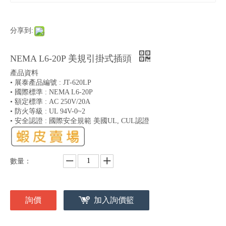
分享到:
NEMA L6-20P 美規引掛式插頭
產品資料
• 展泰產品編號 : JT-620LP
• 國際標準 : NEMA L6-20P
• 額定標準 : AC 250V/20A
• 防火等級 : UL 94V-0~2
• 安全認證 : 國際安全規範 美國UL, CUL認證
數量：
詢價
加入詢價籃