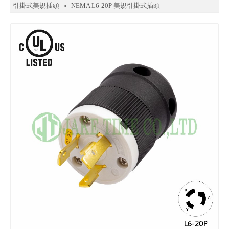
引掛式美規插頭
»
NEMA L6-20P 美規引掛式插頭