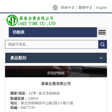
简体中文
|
繁體中文
|
English
功能表
搜索
產品類別
與我們聯絡
展泰企業有限公司
國家/地區：
台灣 / 新北市樹林區
郵遞區號：
238010
地址
：新北市樹林區中山路2段151巷21號
統編：
84677239