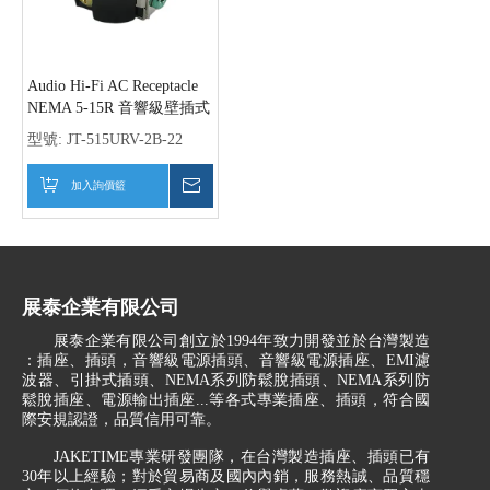
Audio Hi-Fi AC Receptacle
NEMA 5-15R 音響級壁插式
電源單插座 黑色,鍍金
型號:
JT-515URV-2B-22
加入詢價籃
詢價
展泰企業有限公司
展泰企業有限公司創立於1994年致力開發並於台灣製造
：插座、插頭，音響級電源插頭、音響級電源插座、EMI濾
波器、引掛式插頭、NEMA系列防鬆脫插頭、NEMA系列防
鬆脫插座、電源輸出插座...等各式專業插座、插頭，符合國
際安規認證，品質信用可靠。
JAKETIME專業研發團隊，在台灣製造插座、插頭已有
30年以上經驗；對於貿易商及國內內銷，服務熱誠、品質穩