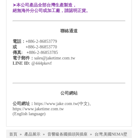
➤本公司產品全部台灣生產製造，
絕無海外分公司或加工廠，請認明正貨。
聯絡通道
電話：+
886-2-86853779
或 +
886-2-86853770
傳真: +
886-2-86853785
電子郵件：
sales@jaketime.com.tw
LINE ID:
@444pkevf
公司網站
公司網址：
https://www.jake.com.tw
(中文)。
https://www.jaketime.com.tw
(English language)
首頁
»
產品展示
»
音響級各國插頭與插座
»
台灣,美國NEMA壁